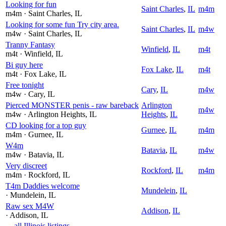
Looking for fun
Saint Charles
,
IL
m4m
m4m
· Saint Charles
, IL
Looking for some fun Try city area.
Saint Charles
,
IL
m4w
m4w
· Saint Charles
, IL
Tranny Fantasy
Winfield
,
IL
m4t
m4t
· Winfield
, IL
Bi guy here
Fox Lake
,
IL
m4t
m4t
· Fox Lake
, IL
Free tonight
Cary
,
IL
m4w
m4w
· Cary
, IL
Pierced MONSTER penis - raw bareback
Arlington
m4w
m4w
· Arlington Heights
, IL
Heights
,
IL
CD looking for a top guy
Gurnee
,
IL
m4m
m4m
· Gurnee
, IL
W4m
Batavia
,
IL
m4w
m4w
· Batavia
, IL
Very discreet
Rockford
,
IL
m4m
m4m
· Rockford
, IL
T4m Daddies welcome
Mundelein
,
IL
· Mundelein
, IL
Raw sex M4W
Addison
,
IL
· Addison
, IL
← all Illinois listings