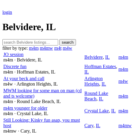
login
Belvidere, IL
search
filter by type:
m4m
m4mw
m4t
m4w
JO session
Belvidere
,
IL
m4m
m4m
· Belvidere
, IL
Discrete fun
Hoffman Estates
,
m4m
m4m
· Hoffman Estates
, IL
IL
At your beck and call
Arlington
m4w
m4w
· Arlington Heights
, IL
Heights
,
IL
MWM looking for some man on man (cd
Round Lake
and ts welcome)
m4m
Beach
,
IL
m4m
· Round Lake Beach
, IL
m4m younger for older
Crystal Lake
,
IL
m4m
m4m
· Crystal Lake
, IL
Still Looking: Kinky fun asap, you must
host
Cary
,
IL
m4mw
m4mw
· Cary
, IL