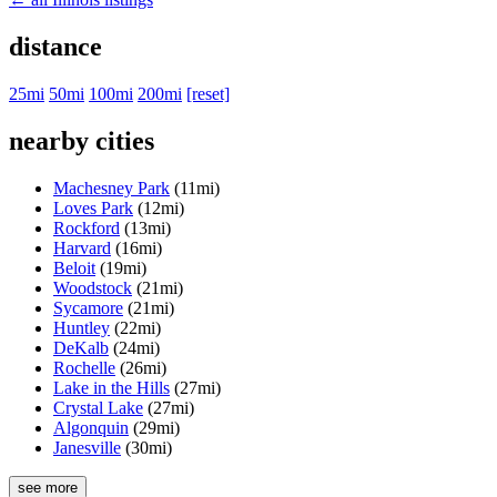
distance
25mi
50mi
100mi
200mi
[reset]
nearby cities
Machesney Park
(11mi)
Loves Park
(12mi)
Rockford
(13mi)
Harvard
(16mi)
Beloit
(19mi)
Woodstock
(21mi)
Sycamore
(21mi)
Huntley
(22mi)
DeKalb
(24mi)
Rochelle
(26mi)
Lake in the Hills
(27mi)
Crystal Lake
(27mi)
Algonquin
(29mi)
Janesville
(30mi)
see more