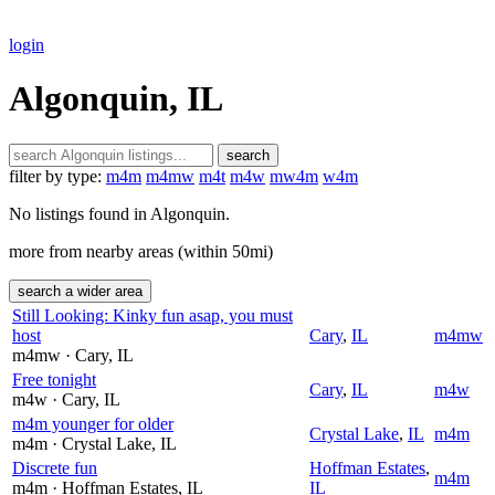
login
Algonquin, IL
search
filter by type:
m4m
m4mw
m4t
m4w
mw4m
w4m
No listings found in Algonquin.
more from nearby areas (within 50mi)
search a wider area
Still Looking: Kinky fun asap, you must
host
Cary
,
IL
m4mw
m4mw
· Cary
, IL
Free tonight
Cary
,
IL
m4w
m4w
· Cary
, IL
m4m younger for older
Crystal Lake
,
IL
m4m
m4m
· Crystal Lake
, IL
Discrete fun
Hoffman Estates
,
m4m
m4m
· Hoffman Estates
, IL
IL