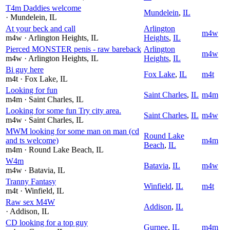
T4m Daddies welcome
Mundelein
,
IL
· Mundelein
, IL
At your beck and call
Arlington
m4w
m4w
· Arlington Heights
, IL
Heights
,
IL
Pierced MONSTER penis - raw bareback
Arlington
m4w
m4w
· Arlington Heights
, IL
Heights
,
IL
Bi guy here
Fox Lake
,
IL
m4t
m4t
· Fox Lake
, IL
Looking for fun
Saint Charles
,
IL
m4m
m4m
· Saint Charles
, IL
Looking for some fun Try city area.
Saint Charles
,
IL
m4w
m4w
· Saint Charles
, IL
MWM looking for some man on man (cd
Round Lake
and ts welcome)
m4m
Beach
,
IL
m4m
· Round Lake Beach
, IL
W4m
Batavia
,
IL
m4w
m4w
· Batavia
, IL
Tranny Fantasy
Winfield
,
IL
m4t
m4t
· Winfield
, IL
Raw sex M4W
Addison
,
IL
· Addison
, IL
CD looking for a top guy
Gurnee
,
IL
m4m