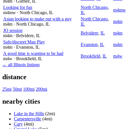
m4m
· Gurnee
, IL
Looking for fun
North Chicago
,
m4mw
m4mw
· North Chicago
, IL
IL
Asian looking to make out with a guy
North Chicago
,
m4m
m4m
· North Chicago
, IL
IL
JO session
Belvidere
,
IL
m4m
m4m
· Belvidere
, IL
Safe/discreet Man Play
Evanston
,
IL
m4m
m4m
· Evanston
, IL
A good time is wanting to be had
Brookfield
,
IL
m4w
m4w
· Brookfield
, IL
← all Illinois listings
distance
25mi
50mi
100mi
200mi
nearby cities
Lake in the Hills
(2mi)
Carpentersville
(4mi)
Cary
(4mi)