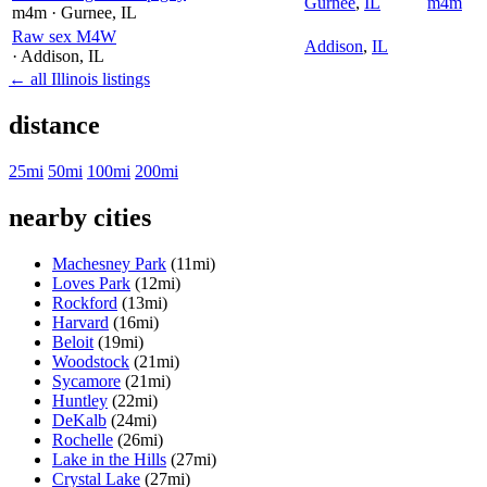
Gurnee
,
IL
m4m
m4m
· Gurnee
, IL
Raw sex M4W
Addison
,
IL
· Addison
, IL
← all Illinois listings
distance
25mi
50mi
100mi
200mi
nearby cities
Machesney Park
(11mi)
Loves Park
(12mi)
Rockford
(13mi)
Harvard
(16mi)
Beloit
(19mi)
Woodstock
(21mi)
Sycamore
(21mi)
Huntley
(22mi)
DeKalb
(24mi)
Rochelle
(26mi)
Lake in the Hills
(27mi)
Crystal Lake
(27mi)