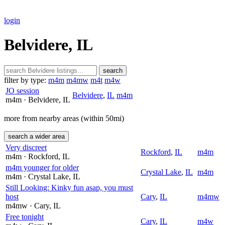
login
Belvidere, IL
search
filter by type:
m4m
m4mw
m4t
m4w
JO session
Belvidere
,
IL
m4m
m4m
· Belvidere
, IL
more from nearby areas (within 50mi)
search a wider area
Very discreet
Rockford
,
IL
m4m
m4m
· Rockford
, IL
m4m younger for older
Crystal Lake
,
IL
m4m
m4m
· Crystal Lake
, IL
Still Looking: Kinky fun asap, you must
host
Cary
,
IL
m4mw
m4mw
· Cary
, IL
Free tonight
Cary
,
IL
m4w