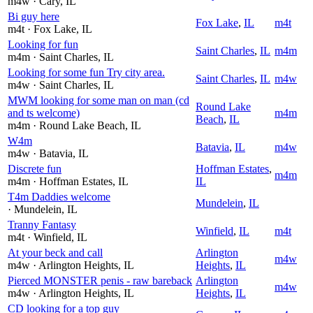
m4w
· Cary
, IL
Bi guy here
Fox Lake
,
IL
m4t
m4t
· Fox Lake
, IL
Looking for fun
Saint Charles
,
IL
m4m
m4m
· Saint Charles
, IL
Looking for some fun Try city area.
Saint Charles
,
IL
m4w
m4w
· Saint Charles
, IL
MWM looking for some man on man (cd
Round Lake
and ts welcome)
m4m
Beach
,
IL
m4m
· Round Lake Beach
, IL
W4m
Batavia
,
IL
m4w
m4w
· Batavia
, IL
Discrete fun
Hoffman Estates
,
m4m
m4m
· Hoffman Estates
, IL
IL
T4m Daddies welcome
Mundelein
,
IL
· Mundelein
, IL
Tranny Fantasy
Winfield
,
IL
m4t
m4t
· Winfield
, IL
At your beck and call
Arlington
m4w
m4w
· Arlington Heights
, IL
Heights
,
IL
Pierced MONSTER penis - raw bareback
Arlington
m4w
m4w
· Arlington Heights
, IL
Heights
,
IL
CD looking for a top guy