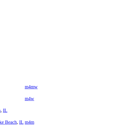
m4mw
m4w
n
,
IL
ke Beach
,
IL
m4m