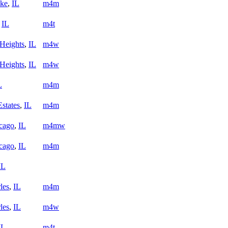
ake
,
IL
m4m
,
IL
m4t
 Heights
,
IL
m4w
 Heights
,
IL
m4w
L
m4m
states
,
IL
m4m
cago
,
IL
m4mw
cago
,
IL
m4m
IL
les
,
IL
m4m
les
,
IL
m4w
IL
m4t