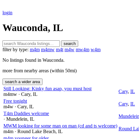
login
Wauconda, IL
search
filter by type:
m4m
m4mw
m4t
m4w
mw4m
w4m
No listings found in Wauconda.
more from nearby areas (within 50mi)
search a wider area
Still Looking: Kinky fun asap, you must host
Cary
,
IL
m4mw
· Cary
, IL
Free tonight
Cary
,
IL
m4w
· Cary
, IL
T4m Daddies welcome
Mundelei
· Mundelein
, IL
MWM looking for some man on man (cd and ts welcome)
Round La
m4m
· Round Lake Beach
, IL
m4m younger for older