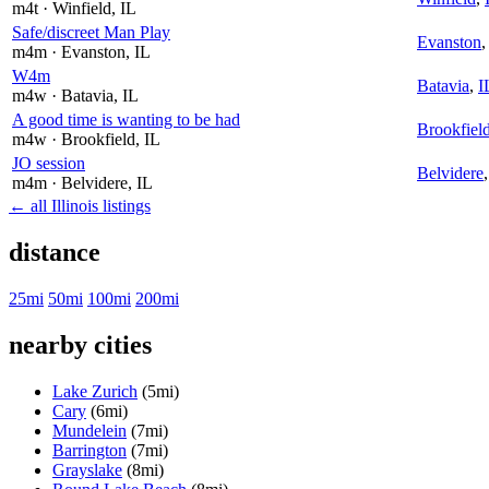
m4t
· Winfield
, IL
Safe/discreet Man Play
Evanston
m4m
· Evanston
, IL
W4m
Batavia
,
I
m4w
· Batavia
, IL
A good time is wanting to be had
Brookfiel
m4w
· Brookfield
, IL
JO session
Belvidere
m4m
· Belvidere
, IL
← all Illinois listings
distance
25mi
50mi
100mi
200mi
nearby cities
Lake Zurich
(5mi)
Cary
(6mi)
Mundelein
(7mi)
Barrington
(7mi)
Grayslake
(8mi)