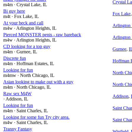
Crystal L
m4m
· Crystal Lake
, IL
Bi guy here
Fox Lake
m4t
· Fox Lake
, IL
At your beck and call
Arlington
m4w
· Arlington Heights
, IL
Pierced MONSTER penis - raw bareback
Arlington
m4w
· Arlington Heights
, IL
CD looking for a top guy
Gurnee
,
I
m4m
· Gurnee
, IL
Discrete fun
Hoffman E
m4m
· Hoffman Estates
, IL
Looking for fun
North Chi
m4mw
· North Chicago
, IL
Asian looking to make out with a guy
North Chi
m4m
· North Chicago
, IL
Raw sex M4W
Addison
,
· Addison
, IL
Looking for fun
Saint Char
m4m
· Saint Charles
, IL
Looking for some fun Try city area.
Saint Char
m4w
· Saint Charles
, IL
Tranny Fantasy
Winfield
,