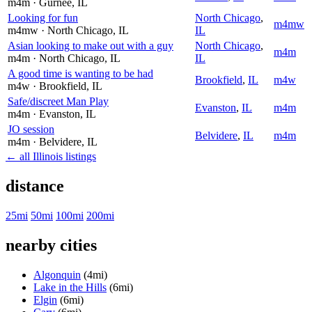
m4m
· Gurnee
, IL
Looking for fun
North Chicago
,
m4mw
m4mw
· North Chicago
, IL
IL
Asian looking to make out with a guy
North Chicago
,
m4m
m4m
· North Chicago
, IL
IL
A good time is wanting to be had
Brookfield
,
IL
m4w
m4w
· Brookfield
, IL
Safe/discreet Man Play
Evanston
,
IL
m4m
m4m
· Evanston
, IL
JO session
Belvidere
,
IL
m4m
m4m
· Belvidere
, IL
← all Illinois listings
distance
25mi
50mi
100mi
200mi
nearby cities
Algonquin
(4mi)
Lake in the Hills
(6mi)
Elgin
(6mi)