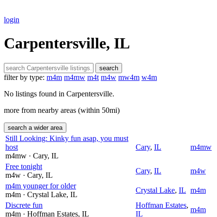
login
Carpentersville, IL
search
filter by type:
m4m
m4mw
m4t
m4w
mw4m
w4m
No listings found in Carpentersville.
more from nearby areas (within 50mi)
search a wider area
Still Looking: Kinky fun asap, you must
host
Cary
,
IL
m4mw
m4mw
· Cary
, IL
Free tonight
Cary
,
IL
m4w
m4w
· Cary
, IL
m4m younger for older
Crystal Lake
,
IL
m4m
m4m
· Crystal Lake
, IL
Discrete fun
Hoffman Estates
,
m4m
m4m
· Hoffman Estates
, IL
IL