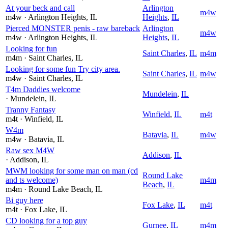
At your beck and call
Arlington
m4w
m4w
· Arlington Heights
, IL
Heights
,
IL
Pierced MONSTER penis - raw bareback
Arlington
m4w
m4w
· Arlington Heights
, IL
Heights
,
IL
Looking for fun
Saint Charles
,
IL
m4m
m4m
· Saint Charles
, IL
Looking for some fun Try city area.
Saint Charles
,
IL
m4w
m4w
· Saint Charles
, IL
T4m Daddies welcome
Mundelein
,
IL
· Mundelein
, IL
Tranny Fantasy
Winfield
,
IL
m4t
m4t
· Winfield
, IL
W4m
Batavia
,
IL
m4w
m4w
· Batavia
, IL
Raw sex M4W
Addison
,
IL
· Addison
, IL
MWM looking for some man on man (cd
Round Lake
and ts welcome)
m4m
Beach
,
IL
m4m
· Round Lake Beach
, IL
Bi guy here
Fox Lake
,
IL
m4t
m4t
· Fox Lake
, IL
CD looking for a top guy
Gurnee
,
IL
m4m